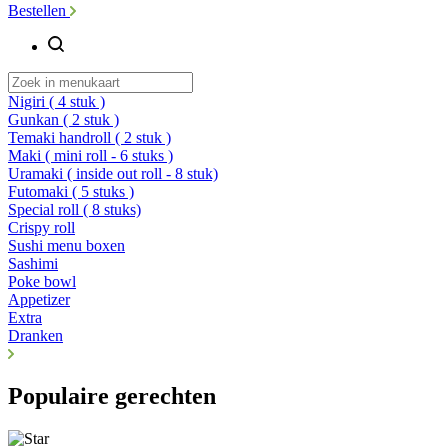
Bestellen
Nigiri ( 4 stuk )
Gunkan ( 2 stuk )
Temaki handroll ( 2 stuk )
Maki ( mini roll - 6 stuks )
Uramaki ( inside out roll - 8 stuk)
Futomaki ( 5 stuks )
Special roll ( 8 stuks)
Crispy roll
Sushi menu boxen
Sashimi
Poke bowl
Appetizer
Extra
Dranken
Populaire gerechten