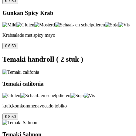
€ 7.50
Gunkan Spicy Krab
Krabsalade met spicy mayo
€ 6.50
Temaki handroll ( 2 stuk )
Temaki califonia
krab,komkommer,avocado,tobiko
€ 8.50
Temaki Salmon